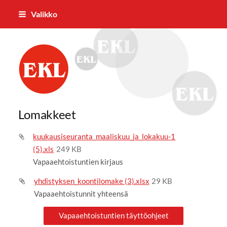
Siirry
Valikko
sivun
sisältöön
Keuruun Eläkkeensaajat ry
Lomakkeet
kuukausiseuranta_maaliskuu_ja_lokakuu-1
(5).xls
249 KB
Vapaaehtoistuntien kirjaus
yhdistyksen_koontilomake (3).xlsx
29 KB
Vapaaehtoistunnit yhteensä
Vapaaehtoistuntien täyttöohjeet